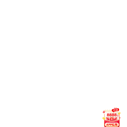
“完全出乎意料的好”
“设计感和操作都很
朋友推荐的，一开始没在意，结果发
界面简洁，操作也顺
现米兰体育比想象中更流畅，数据更
本。特别喜欢赛事列
新快，还能设定提醒，功能挺全。
节上做得蛮讲究。
小林 · 广州
阿婷 · 北京
已验证用户
日常活跃用
版本更新概览 · 每个版本独立展示