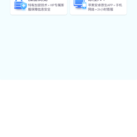
米兰体育从多个层面构建立体式防御体系，涵盖数据传输、
账户操作与隐私保护，力求为用户营造安全、稳定的使用体
验。
身份认证层
双因子验证
行为识别
通过设备指纹识别、人机验证等方式，全面阻挡非法访问
尝试。